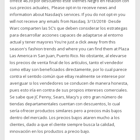
ofrece 46.39 por descuento este Viernes Negro en relación con
sus precios actuales, Please opt-in to receive news and
information about Nasdaq’s services. If you do not opt-in you
will not receive any emails from Nasdaq. 3/13/2018 · Desde
Warc comparten las 5C’s que deben considerar los estrategas
para desarrollar acciones capaces de adaptarse al entorno
actual y tener mayores You're just a click away from this
season's fashion trends and where you can find them at Plaza
Las America in San Juan, Puerto Rico. No obstante, al elevarse
los precios de venta final de los artículos, tanto el vendedor
como eBay son beneficiados directamente, por lo cual parece
contra el sentido común que eBay realmente se interese por
averiguar si los vendedores se conducen de manera honesta,
pues esto iría en contra de sus propios intereses comerciales.
Se sabe que JC Penny, Sears, Macy’s y otro gran número de
tiendas departamentales cuentan con descuentos, lo cual
sería ofrecer productos similares pero a precios más bajos
dentro del mercado. Los precios bajos ataren mucho a los
clientes, dado a que el cliente siempre busca la calidad,
innovación en los productos a precio bajo.