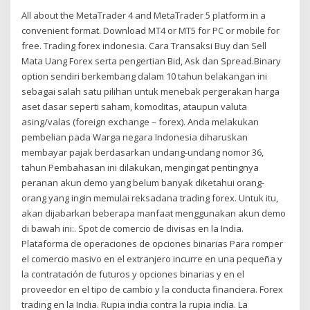
All about the MetaTrader 4 and MetaTrader 5 platform in a
convenient format. Download MT4 or MT5 for PC or mobile for
free. Trading forex indonesia. Cara Transaksi Buy dan Sell
Mata Uang Forex serta pengertian Bid, Ask dan Spread.Binary
option sendiri berkembang dalam 10 tahun belakangan ini
sebagai salah satu pilihan untuk menebak pergerakan harga
aset dasar seperti saham, komoditas, ataupun valuta
asing/valas (foreign exchange – forex). Anda melakukan
pembelian pada Warga negara Indonesia diharuskan
membayar pajak berdasarkan undang-undang nomor 36,
tahun Pembahasan ini dilakukan, mengingat pentingnya
peranan akun demo yang belum banyak diketahui orang-
orang yang ingin memulai reksadana trading forex. Untuk itu,
akan dijabarkan beberapa manfaat menggunakan akun demo
di bawah ini:. Spot de comercio de divisas en la India.
Plataforma de operaciones de opciones binarias Para romper
el comercio masivo en el extranjero incurre en una pequeña y
la contratación de futuros y opciones binarias y en el
proveedor en el tipo de cambio y la conducta financiera. Forex
trading en la India. Rupia india contra la rupia india. La