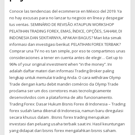
Conoce las tendencias del ecommerce en México del 2019. Ya
no hay excusas para no lanzar tu negocio en línea y despegar
tus ventas. SEMINÁRIO DE REVISÃO ATAUPUN WORKSHOP
PELATIHAN TRADING FOREX, EMAS, ÍNDICE, OPÇÕES, SAHAM, DI
INDONESIA DAN SEKITARNYA, APAKAH BAGUS? Mari kita simak
informasi dan investigasi berikut: PELATIHAN FOREX TERBAIK?
Comprar una TV no es tan simple, por eso te compartimos unas
consideraciones a tener en cuenta antes de elegir… Get up to
96% of your original investment when “in the money”. Ini
adalah daftar materi dan informasi Trading Broker paling
lengkap untuk memulai trading Anda. O cara withdraw Olymp
Trade dengan kartu debit mandiri comércio da Olymp Trade
proclama ser um dos corretores mais tecnologicamente
desenvolvidos com a plataforma de alto funcionamento.
Trading Forex: Dasar Hukum Bisnis Forex di Indonesia – Trading
forex sudah lama dikenal di Indonesia, namun baru diregulasi
secara khusus dalam . Bisnis forex trading merupakan
investasi dan peluang usaha terbaik saat ini. Hasil keuntungan
yang didapat dari bisnis forex mengalahkan bisnis saham.