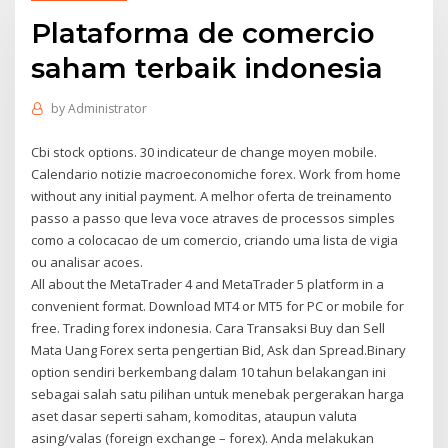
Plataforma de comercio
saham terbaik indonesia
by
Administrator
Cbi stock options. 30 indicateur de change moyen mobile.
Calendario notizie macroeconomiche forex. Work from home
without any initial payment. A melhor oferta de treinamento
passo a passo que leva voce atraves de processos simples
como a colocacao de um comercio, criando uma lista de vigia
ou analisar acoes.
All about the MetaTrader 4 and MetaTrader 5 platform in a
convenient format. Download MT4 or MT5 for PC or mobile for
free. Trading forex indonesia. Cara Transaksi Buy dan Sell
Mata Uang Forex serta pengertian Bid, Ask dan Spread.Binary
option sendiri berkembang dalam 10 tahun belakangan ini
sebagai salah satu pilihan untuk menebak pergerakan harga
aset dasar seperti saham, komoditas, ataupun valuta
asing/valas (foreign exchange – forex). Anda melakukan