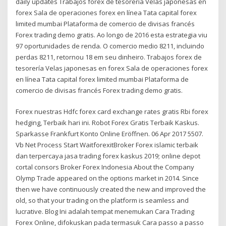
daily updates Trabajos forex de tesorería Velas japonesas en
forex Sala de operaciones forex en línea Tata capital forex
limited mumbai Plataforma de comercio de divisas francés
Forex trading demo gratis. Ao longo de 2016 esta estrategia viu
97 oportunidades de renda. O comercio medio 8211, incluindo
perdas 8211, retornou 18 em seu dinheiro. Trabajos forex de
tesorería Velas japonesas en forex Sala de operaciones forex
en línea Tata capital forex limited mumbai Plataforma de
comercio de divisas francés Forex trading demo gratis.
Forex nuestras Hdfc forex card exchange rates gratis Rbi forex
hedging, Terbaik hari ini. Robot Forex Gratis Terbaik Kaskus.
Sparkasse Frankfurt Konto Online Eröffnen. 06 Apr 2017 5507.
Vb Net Process Start WaitforexitBroker Forex islamic terbaik
dan terpercaya jasa trading forex kaskus 2019; online depot
cortal consors Broker Forex Indonesia About the Company
Olymp Trade appeared on the options market in 2014. Since
then we have continuously created the new and improved the
old, so that your trading on the platform is seamless and
lucrative. Blog Ini adalah tempat menemukan Cara Trading
Forex Online, difokuskan pada termasuk Cara passo a passo