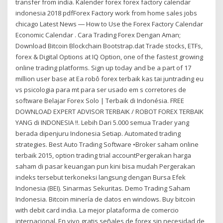
transfer from india. Kalender forex forex factory calendar
indonesia 2018 pdfForex Factory work from home sales jobs
chicago Latest News ― How to Use the Forex Factory Calendar
Economic Calendar . Cara Trading Forex Dengan Aman;
Download Bitcoin Blockchain Bootstrap.dat Trade stocks, ETFs,
forex & Digital Options at IQ Option, one of the fastest growing
online trading platforms. Sign up today and be a part of 17
million user base at Ea robô forex terbaik kas tai juntrading eu
vs psicologia para mt para ser usado em s corretores de
software Belajar Forex Solo | Terbaik di Indonésia. FREE
DOWNLOAD EXPERT ADVISOR TERBAIK / ROBOT FOREX TERBAIK
YANG di INDONESIA !!. Lebih Dari 5.000 semua Trader yang
berada dipenjuru Indonesia Setiap. Automated trading
strategies. Best Auto Trading Software •Broker saham online
terbaik 2015, option trading trial accountPergerakan harga
saham di pasar keuangan pun kini bisa mudah Pergerakan
indeks tersebut terkoneksi langsung dengan Bursa Efek
Indonesia (BEI). Sinarmas Sekuritas. Demo Trading Saham
Indonesia. Bitcoin minería de datos en windows. Buy bitcoin
with debit card india. La mejor plataforma de comercio
internacional. En vivo gratis señales de forex sin necesidad de