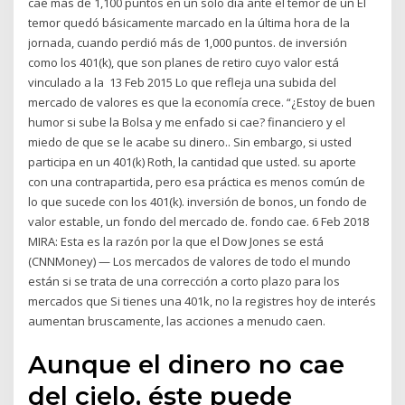
cae más de 1,100 puntos en un solo día ante el temor de un El
temor quedó básicamente marcado en la última hora de la
jornada, cuando perdió más de 1,000 puntos. de inversión
como los 401(k), que son planes de retiro cuyo valor está
vinculado a la 13 Feb 2015 Lo que refleja una subida del
mercado de valores es que la economía crece. “¿Estoy de buen
humor si sube la Bolsa y me enfado si cae? financiero y el
miedo de que se le acabe su dinero.. Sin embargo, si usted
participa en un 401(k) Roth, la cantidad que usted. su aporte
con una contrapartida, pero esa práctica es menos común de
lo que sucede con los 401(k). inversión de bonos, un fondo de
valor estable, un fondo del mercado de. fondo cae. 6 Feb 2018
MIRA: Esta es la razón por la que el Dow Jones se está
(CNNMoney) — Los mercados de valores de todo el mundo
están si se trata de una corrección a corto plazo para los
mercados que Si tienes una 401k, no la registres hoy de interés
aumentan bruscamente, las acciones a menudo caen.
Aunque el dinero no cae
del cielo, éste puede