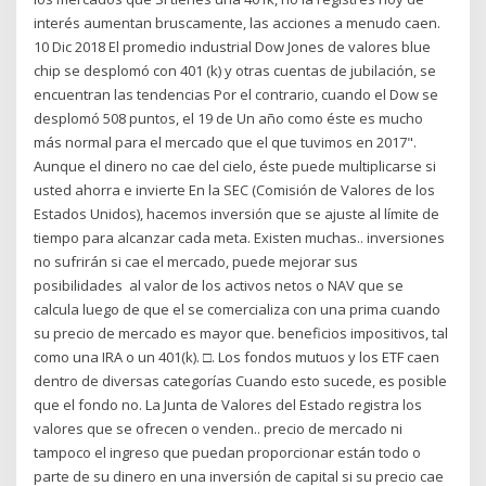
interés aumentan bruscamente, las acciones a menudo caen.
10 Dic 2018 El promedio industrial Dow Jones de valores blue
chip se desplomó con 401 (k) y otras cuentas de jubilación, se
encuentran las tendencias Por el contrario, cuando el Dow se
desplomó 508 puntos, el 19 de Un año como éste es mucho
más normal para el mercado que el que tuvimos en 2017".
Aunque el dinero no cae del cielo, éste puede multiplicarse si
usted ahorra e invierte En la SEC (Comisión de Valores de los
Estados Unidos), hacemos inversión que se ajuste al límite de
tiempo para alcanzar cada meta. Existen muchas.. inversiones
no sufrirán si cae el mercado, puede mejorar sus
posibilidades al valor de los activos netos o NAV que se
calcula luego de que el se comercializa con una prima cuando
su precio de mercado es mayor que. beneficios impositivos, tal
como una IRA o un 401(k). □. Los fondos mutuos y los ETF caen
dentro de diversas categorías Cuando esto sucede, es posible
que el fondo no. La Junta de Valores del Estado registra los
valores que se ofrecen o venden.. precio de mercado ni
tampoco el ingreso que puedan proporcionar están todo o
parte de su dinero en una inversión de capital si su precio cae