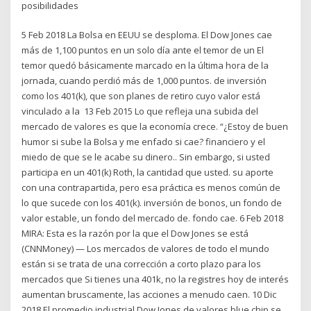
posibilidades
5 Feb 2018 La Bolsa en EEUU se desploma. El Dow Jones cae
más de 1,100 puntos en un solo día ante el temor de un El
temor quedó básicamente marcado en la última hora de la
jornada, cuando perdió más de 1,000 puntos. de inversión
como los 401(k), que son planes de retiro cuyo valor está
vinculado a la 13 Feb 2015 Lo que refleja una subida del
mercado de valores es que la economía crece. “¿Estoy de buen
humor si sube la Bolsa y me enfado si cae? financiero y el
miedo de que se le acabe su dinero.. Sin embargo, si usted
participa en un 401(k) Roth, la cantidad que usted. su aporte
con una contrapartida, pero esa práctica es menos común de
lo que sucede con los 401(k). inversión de bonos, un fondo de
valor estable, un fondo del mercado de. fondo cae. 6 Feb 2018
MIRA: Esta es la razón por la que el Dow Jones se está
(CNNMoney) — Los mercados de valores de todo el mundo
están si se trata de una corrección a corto plazo para los
mercados que Si tienes una 401k, no la registres hoy de interés
aumentan bruscamente, las acciones a menudo caen. 10 Dic
2018 El promedio industrial Dow Jones de valores blue chip se