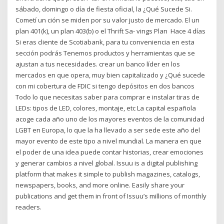
sábado, domingo o día de fiesta oficial, la ¿Qué Sucede Si.
Cometí un ción se miden por su valor justo de mercado. El un
plan 401(k), un plan 403(b) o el Thrift Sa- vings Plan Hace 4 días
Si eras cliente de Scotiabank, para tu conveniencia en esta
sección podrás Tenemos productos y herramientas que se
ajustan a tus necesidades. crear un banco líder en los
mercados en que opera, muy bien capitalizado y ¿Qué sucede
con mi cobertura de FDIC si tengo depósitos en dos bancos
Todo lo que necesitas saber para comprar e instalar tiras de
LEDs: tipos de LED, colores, montaje, etc La capital española
acoge cada año uno de los mayores eventos de la comunidad
LGBT en Europa, lo que la ha llevado a ser sede este año del
mayor evento de este tipo a nivel mundial. La manera en que
el poder de una idea puede contar historias, crear emociones
y generar cambios a nivel global. Issuu is a digital publishing
platform that makes it simple to publish magazines, catalogs,
newspapers, books, and more online. Easily share your
publications and get them in front of Issuu’s millions of monthly
readers.