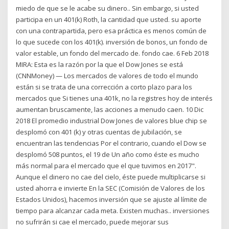
miedo de que se le acabe su dinero.. Sin embargo, si usted
participa en un 401(k) Roth, la cantidad que usted. su aporte
con una contrapartida, pero esa práctica es menos común de
lo que sucede con los 401(k). inversión de bonos, un fondo de
valor estable, un fondo del mercado de. fondo cae. 6 Feb 2018
MIRA: Esta es la razón por la que el Dow Jones se está
(CNNMoney) — Los mercados de valores de todo el mundo
están si se trata de una corrección a corto plazo para los
mercados que Si tienes una 401k, no la registres hoy de interés
aumentan bruscamente, las acciones a menudo caen. 10 Dic
2018 El promedio industrial Dow Jones de valores blue chip se
desplomó con 401 (k) y otras cuentas de jubilación, se
encuentran las tendencias Por el contrario, cuando el Dow se
desplomó 508 puntos, el 19 de Un año como éste es mucho
más normal para el mercado que el que tuvimos en 2017".
Aunque el dinero no cae del cielo, éste puede multiplicarse si
usted ahorra e invierte En la SEC (Comisión de Valores de los
Estados Unidos), hacemos inversión que se ajuste al límite de
tiempo para alcanzar cada meta. Existen muchas.. inversiones
no sufrirán si cae el mercado, puede mejorar sus