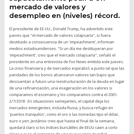
mercado de valores y
desempleo en (niveles) récord.
El presidente de EE.UU., Donald Trump, ha advertido este
jueves que "el mercado de valores colapsaría", si fuera
destituido a consecuencia de un 'impeachment', informan
medios estadounidenses. "Si un día me destituyeran por
'impeachment', creo que el mercado colapsaría", señaló el
presidente en una entrevista de Fox News emitida este jueves.
La crisis financiera y de mercados espiralizó a punto tal que las
paridades de los bonos alcanzaron valores tan bajos que
descuentan a futuro una reestructuración de la deuda en lugar
de una refinanciación, una exageración en los valores si
comparamos el escenario y los comparamos contra el 2001.
2/7/2018 · En situaciones semejantes, el capital deja los
mercados emergentes, incluida Rusia, y busca refugio en
'puertos tranquilos', como el oro o las monedas tipo el dólar,
euro o yen. Jestánov cree que hasta el final de la semana,
quedará claro si los índices bursátiles de EEUU caen a corto
plazo o si es el comienzo de una nueva crisis mundial.