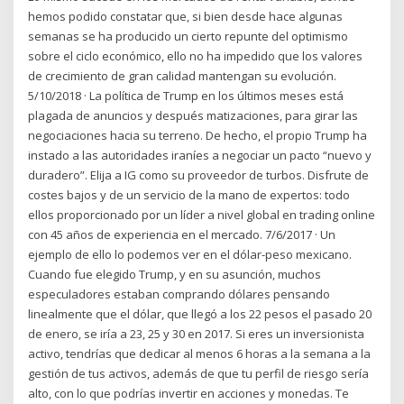
hemos podido constatar que, si bien desde hace algunas
semanas se ha producido un cierto repunte del optimismo
sobre el ciclo económico, ello no ha impedido que los valores
de crecimiento de gran calidad mantengan su evolución.
5/10/2018 · La política de Trump en los últimos meses está
plagada de anuncios y después matizaciones, para girar las
negociaciones hacia su terreno. De hecho, el propio Trump ha
instado a las autoridades iraníes a negociar un pacto “nuevo y
duradero”. Elija a IG como su proveedor de turbos. Disfrute de
costes bajos y de un servicio de la mano de expertos: todo
ellos proporcionado por un líder a nivel global en trading online
con 45 años de experiencia en el mercado. 7/6/2017 · Un
ejemplo de ello lo podemos ver en el dólar-peso mexicano.
Cuando fue elegido Trump, y en su asunción, muchos
especuladores estaban comprando dólares pensando
linealmente que el dólar, que llegó a los 22 pesos el pasado 20
de enero, se iría a 23, 25 y 30 en 2017. Si eres un inversionista
activo, tendrías que dedicar al menos 6 horas a la semana a la
gestión de tus activos, además de que tu perfil de riesgo sería
alto, con lo que podrías invertir en acciones y monedas. Te