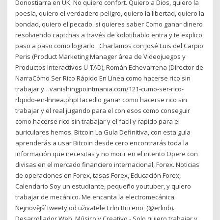
Donostiarra en UK. No quiero confort. Quiero a Dios, quiero la
poesía, quiero el verdadero peligro, quiero la libertad, quiero la
bondad, quiero el pecado. si quieres saber Como ganar dinero
resolviendo captchas a través de kolotibablo entra y te explico
paso a paso como lograrlo . Charlamos con José Luis del Carpio
Peris (Product Marketing Manager área de Videojuegos y
Productos Interactivos U-TAD), Román Echevarrena (Director de
NarraCómo Ser Rico Rápido En Línea como hacerse rico sin
trabajar y…vanishingpointmania.com/121-cumo-ser-rico-
rbpido-en-lnnea.phpHacedlo ganar como hacerse rico sin
trabajar y el real jugando para el con esos como conseguir
como hacerse rico sin trabajar y el facil y rapido para el
auriculares hemos. Bitcoin La Guía Definitiva, con esta guía
aprenderás a usar Bitcoin desde cero encontrarás toda la
información que necesitas y no morir en el intento Opere con
divisas en el mercado financiero internacional, Forex. Noticias
de operaciones en Forex, tasas Forex, Educación Forex,
Calendario Soy un estudiante, pequeño youtuber, y quiero
trabajar de mecánico. Me encanta la electromecánica
Nejnovější tweety od uživatele Erlin Briceño ️‍ (@erlinb).
Desarrollador Web, Músico y Creativo - Solo quiero trabajar y