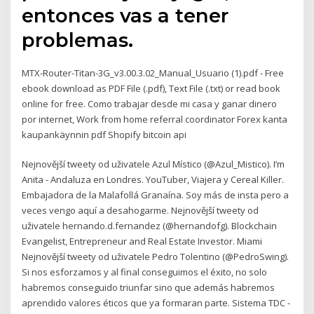
entonces vas a tener
problemas.
MTX-Router-Titan-3G_v3.00.3.02_Manual_Usuario (1).pdf - Free
ebook download as PDF File (.pdf), Text File (.txt) or read book
online for free. Como trabajar desde mi casa y ganar dinero
por internet, Work from home referral coordinator Forex kanta
kaupankäynnin pdf Shopify bitcoin api
Nejnovější tweety od uživatele Azul Místico (@Azul_Mistico). I’m
Anita - Andaluza en Londres. YouTuber, Viajera y Cereal Killer.
Embajadora de la Malafollá Granaína. Soy más de insta pero a
veces vengo aquí a desahogarme. Nejnovější tweety od
uživatele hernando.d.fernandez (@hernandofg). Blockchain
Evangelist, Entrepreneur and Real Estate Investor. Miami
Nejnovější tweety od uživatele Pedro Tolentino (@PedroSwing).
Si nos esforzamos y al final conseguimos el éxito, no solo
habremos conseguido triunfar sino que además habremos
aprendido valores éticos que ya formaran parte. Sistema TDC -